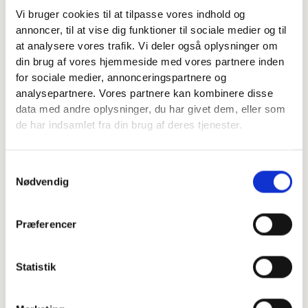
der har brug for støtte i hverdagen. Det gør vi ved at stille
Vi bruger cookies til at tilpasse vores indhold og
dygtige og stabile vikarer til rådighed for bosteder,
annoncer, til at vise dig funktioner til sociale medier og til
institutioner og andre tilbud inden for social-psykiatri samt
at analysere vores trafik. Vi deler også oplysninger om
pleje- og omsorgsområdet.
din brug af vores hjemmeside med vores partnere inden
Vores medarbejdere er uddannet i de samme principper
for sociale medier, annonceringspartnere og
og metoder, som bruges hos regioner og kommuner -
analysepartnere. Vores partnere kan kombinere disse
herunder Low Arousal og konflikthåndtering med afsæt i
data med andre oplysninger, du har givet dem, eller som
Institut for Konflikthåndtering (IFKH).
de har indsamlet fra din brug af deres tjenester.
Derfor kan vores vikarer hurtigt indgå i jeres hverdag,
samarbejde med det faste personale.
Samtykkevalg
Du kan læse mere om hvordan vi uddanner vores
Nødvendig
personale her
Præferencer
Trygheds- og sikkerhedsmedarbejder
Statistik
Specialister i komplekse og konfliktnære
arbejdsmiljøer.
Hos VikarSpecialisten er vi specialiserede i