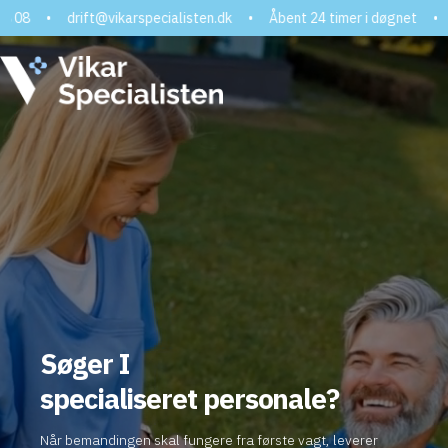
72 30 08 08
•
drift@vikarspecialisten.dk
•
Åbent 24 timer i døg
Søger I
specialiseret personale?
Når bemandingen skal fungere fra første vagt, leverer