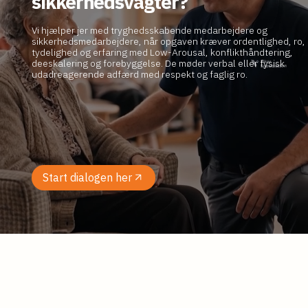
sikkerhedsvagter?
Vi hjælper jer med tryghedsskabende medarbejdere og
sikkerhedsmedarbejdere, når opgaven kræver ordentlighed, ro,
tydelighed og erfaring med Low-Arousal, konflikthåndtering,
deeskalering og forebyggelse. De møder verbal eller fysisk
udadreagerende adfærd med respekt og faglig ro.
Start dialogen her