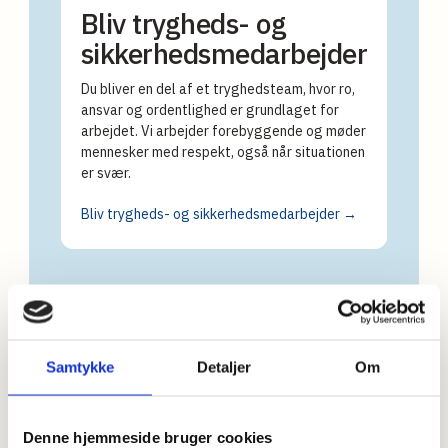
Bliv trygheds- og
sikkerhedsmedarbejder
Du bliver en del af et tryghedsteam, hvor ro,
ansvar og ordentlighed er grundlaget for
arbejdet. Vi arbejder forebyggende og møder
mennesker med respekt, også når situationen
er svær.
Bliv trygheds- og sikkerhedsmedarbejder →
Samtykke
Detaljer
Om
Vikarer til omsorgs- og sundhedsområdet
Hos VikarSpecialisten møder vi mennesket med respekt,
Denne hjemmeside bruger cookies