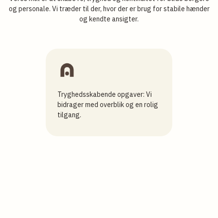
og personale. Vi træder til der, hvor der er brug for stabile hænder
og kendte ansigter.
: Vi
Tryghedsskabende opgaver: Vi
Bosteder
ige
bidrager med overblik og en rolig
hverdag
tilgang.
stabilit
Slide 3 of 5.
•