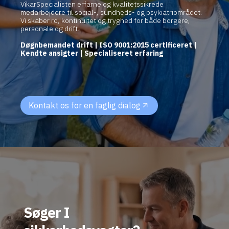
VikarSpecialisten erfarne og kvalitetssikrede
medarbejdere til social-, sundheds- og psykiatriområdet.
Vi skaber ro, kontinuitet og tryghed for både borgere,
personale og drift.
Døgnbemandet drift | ISO 9001:2015 certificeret |
Kendte ansigter | Specialiseret erfaring
Kontakt os for en faglig dialog
Søger I