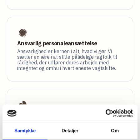
Ansvarlig personaleansættelse
Ansvarlighed er kernen i alt, hvad vi gør. Vi
sætter en ære i at stille pålidelige fagfolk til
rådighed, der udfører deres arbejde med
integritet og omhu i hvert eneste vagtskifte.
Øjeblikkelig support
Når der opstår en nødsituation, reagerer vi
hurtigt for at yde den nødvendige hjælp. Vores
Samtykke
Detaljer
Om
strømlinede proces sikrer, at hjælpen kun er
et telefonopkald væk på
72 30 08 08.