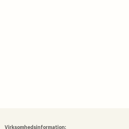
Ring til os i dag
72 30 08 08
Skriv til os på mail
drift@vikarspecialisten.dk
Besøg vores kontor
Rødbyvej 2A, 4930 Maribo
Virksomhedsinformation: